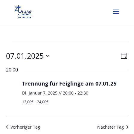
Veranstaltungen
Ans
für
Ver
07.01.2025
Tag
Ans
Nav
Di.
Datum
Nav
20:00
Januar
wählen.
7,
Trennung für Feiglinge am 07.01.25
2025
Di. Januar 7, 2025 // 20:00
-
22:30
12,00€ – 24,00€
Vorheriger Tag
Nächster Tag